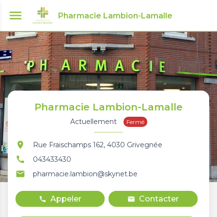
menu
Pharmacie Lambion-Lamalle
Pharmacie Lambion-Lamalle
Actuellement
Fermé
location_on
Rue Fraischamps 162, 4030 Grivegnée
call
043433430
email
pharmacie.lambion@skynet.be
Appeler
Contacter
call
mail